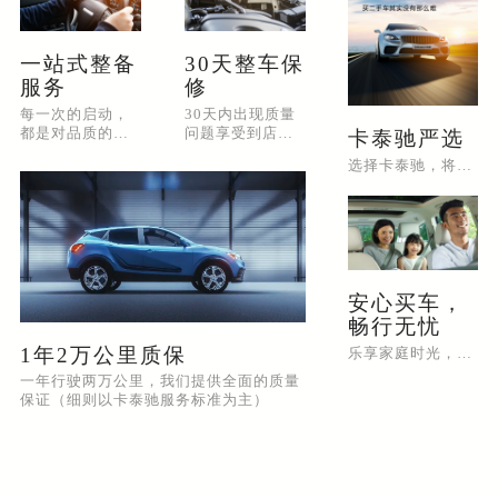
一站式整备
30天整车保
服务
修
每一次的启动，
30天内出现质量
都是对品质的承
问题享受到店维
卡泰驰严选
诺。专业整备，
修（以卡泰驰服
选择卡泰驰，将为您提供便捷高效的购车体验
只为更好的你
务标准为主）
安心买车，
畅行无忧
1年2万公里质保
乐享家庭时光，共创美好回忆
一年行驶两万公里，我们提供全面的质量
保证（细则以卡泰驰服务标准为主）