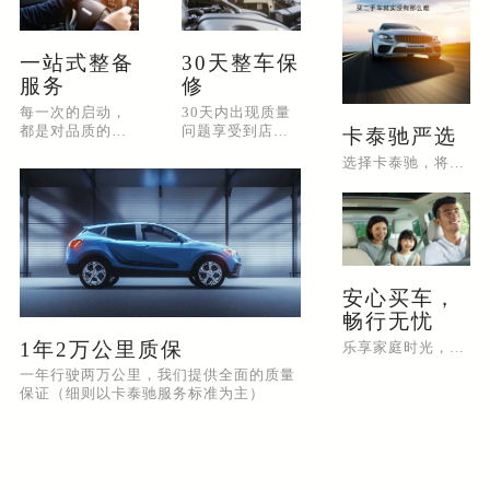
一站式整备
30天整车保
服务
修
每一次的启动，
30天内出现质量
都是对品质的承
问题享受到店维
卡泰驰严选
诺。专业整备，
修（以卡泰驰服
选择卡泰驰，将为您提供便捷高效的购车体验
只为更好的你
务标准为主）
安心买车，
畅行无忧
1年2万公里质保
乐享家庭时光，共创美好回忆
一年行驶两万公里，我们提供全面的质量
保证（细则以卡泰驰服务标准为主）